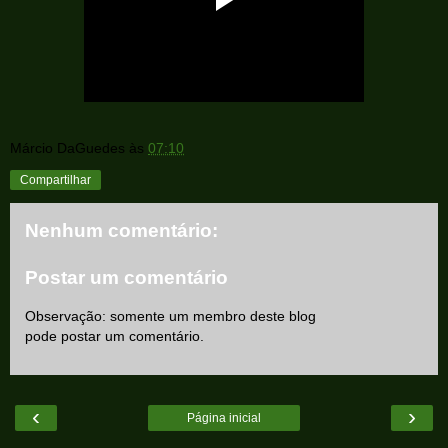
Márcio DaGuedes
às
07:10
Compartilhar
Nenhum comentário:
Postar um comentário
Observação: somente um membro deste blog
pode postar um comentário.
‹
›
Página inicial