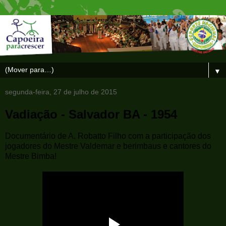
▼
segunda-feira, 27 de julho de 2015
Vadiação - Salvador BA - 1954
Documentário de A. Robatto Filho com a participação dos
jogadores do Mestre Valdemar e berimbaus e cantores do
Mestre Bimba!