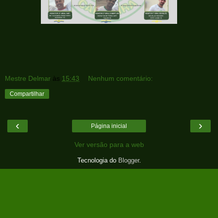
Mestre Delmar
às
15:43
Nenhum comentário:
Compartilhar
‹
›
Página inicial
Ver versão para a web
Tecnologia do
Blogger
.