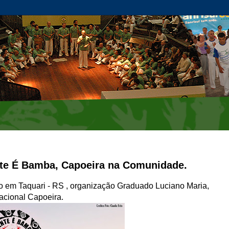
nte É Bamba, Capoeira na Comunidade.
o em Taquari - RS , organização Graduado Luciano Maria,
acional Capoeira.